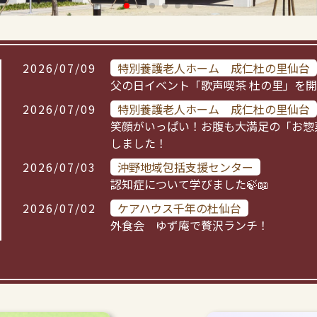
2026/07/09
特別養護老人ホーム 成仁杜の里仙台
父の日イベント「歌声喫茶 杜の里」を
2026/07/09
特別養護老人ホーム 成仁杜の里仙台
笑顔がいっぱい！お腹も大満足の「お惣
しました！
2026/07/03
沖野地域包括支援センター
認知症について学びました🍃📖
2026/07/02
ケアハウス千年の杜仙台
外食会 ゆず庵で贅沢ランチ！